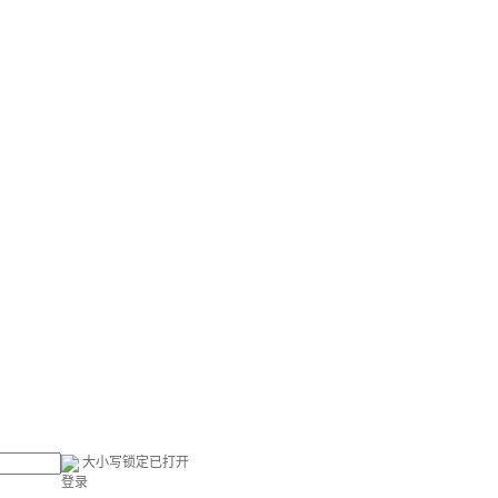
大小写锁定已打开
登录