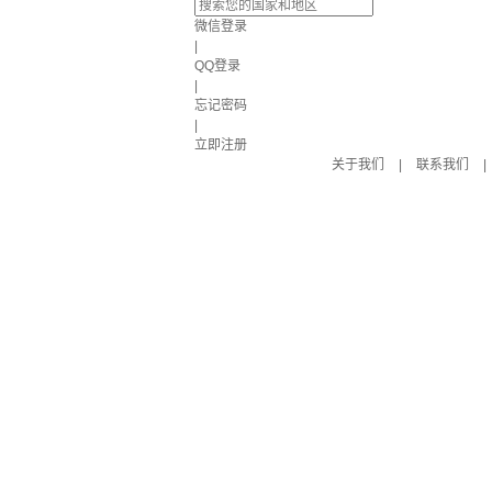
微信登录
|
QQ登录
|
忘记密码
|
立即注册
关于我们
|
联系我们
|