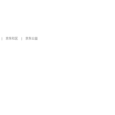
|
京东社区
|
京东公益